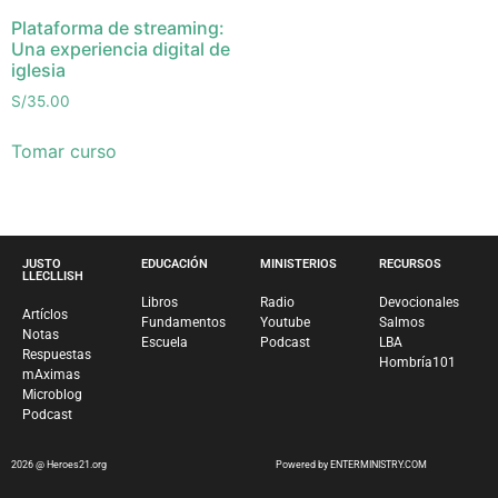
Plataforma de streaming:
Una experiencia digital de
iglesia
S/
35.00
Tomar curso
JUSTO
EDUCACIÓN
MINISTERIOS
RECURSOS
LLECLLISH
Libros
Radio
Devocionales
Artíclos
Fundamentos
Youtube
Salmos
Notas
Escuela
Podcast
LBA
Respuestas
Hombría101
mAximas
Microblog
Podcast
2026 @ Heroes21.org
Powered by ENTERMINISTRY.COM