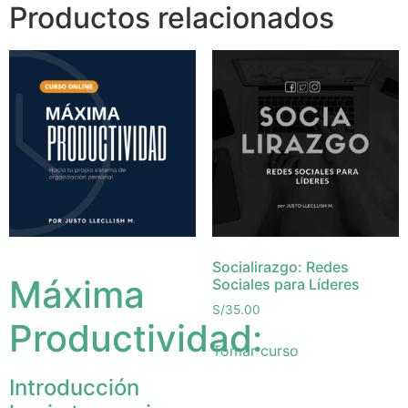
Productos relacionados
Socialirazgo: Redes
Máxima
Sociales para Líderes
S/
35.00
Productividad:
Tomar curso
Introducción