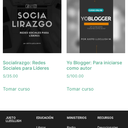
Socialirazgo: Redes
Yo Blogger: Para iniciarse
Sociales para Líderes
como autor
S/
35.00
S/
100.00
Tomar curso
Tomar curso
JUSTO
EDUCACIÓN
MINISTERIOS
RECURSOS
LLECLLISH
Libros
Radio
Devocionales