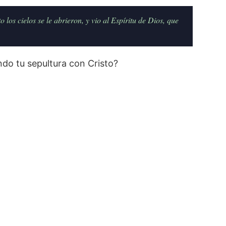
los cielos se le abrieron, y vio al Espíritu de Dios, que
ndo tu sepultura con Cristo?