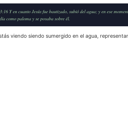
:16 Y en cuanto Jesús fue bautizado, subió del agua; y en ese momento 
día como paloma y se posaba sobre él.
stás viendo siendo sumergido en el agua, representa