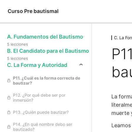
Curso Pre bautismal
A. Fundamentos del Bautismo
C. La Fo
5 lecciones
P11
B. El Candidato para el Bautismo
5 lecciones
C. La Forma y Autoridad
ba
P11. ¿Cuál es la forma correcta de
bautizar?
P12. ¿Por qué debe ser por
La form
inmersión?
literalm
P13. ¿Quién puede bautizar?
muerte y
P14. ¿En qué nombre debo ser
Leamos l
bautizado?