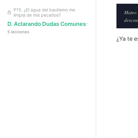
P15. ¿El agua del bautismo me
Mateo 3
limpia de mis pecados?
descen
D. Aclarando Dudas Comunes
5 lecciones
¿Ya te e