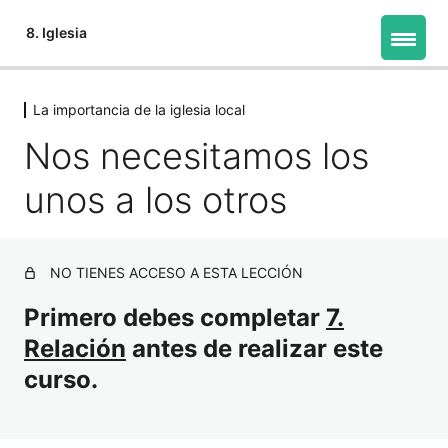
8. Iglesia
La importancia de la iglesia local
¿Quién tiene cuidado de usted?
Nos necesitamos los
7 lecciones
La importancia de la iglesia local
unos a los otros
Nos necesitamos los unos a los otros
La iglesia: «los llamados»
NO TIENES ACCESO A ESTA LECCIÓN
Un bebé cristiano necesita una familia
Primero debes completar
7.
La iglesia local es el ejército de Dios
Relación
antes de realizar este
curso.
Cómo encaja uno en el conjunto
La iglesia local proporciona líderes y protección