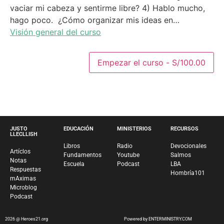
vaciar mi cabeza y sentirme libre? 4) Hablo mucho,
hago poco. ¿Cómo organizar mis ideas en…
Visión general del curso
Empezar el curso -
S/
100.00
JUSTO
EDUCACIÓN
MINISTERIOS
RECURSOS
LLECLLISH
Libros
Radio
Devocionales
Artíclos
Fundamentos
Youtube
Salmos
Notas
Escuela
Podcast
LBA
Respuestas
Hombría101
mAximas
Microblog
Podcast
2026 @ Heroes21.org
Powered by ENTERMINISTRY.COM