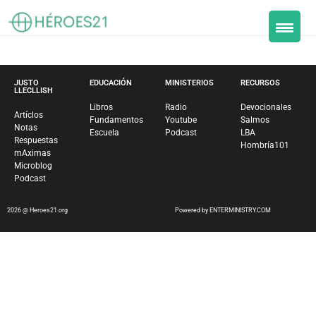
JUSTO
EDUCACIÓN
MINISTERIOS
RECURSOS
LLECLLISH
Libros
Radio
Devocionales
Artíclos
Fundamentos
Youtube
Salmos
Notas
Escuela
Podcast
LBA
Respuestas
Hombría101
mAximas
Microblog
Podcast
2026 @ Heroes21.org
Powered by ENTERMINISTRY.COM