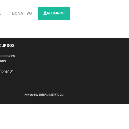
A
DONATIVO
ALUMNOS
CURSOS
ocionales
mos
bría101
Powered by ENTERMINISTRY.COM