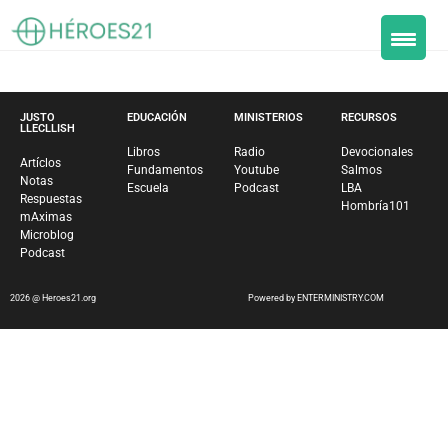
JUSTO
EDUCACIÓN
MINISTERIOS
RECURSOS
LLECLLISH
Libros
Radio
Devocionales
Artíclos
Fundamentos
Youtube
Salmos
Notas
Escuela
Podcast
LBA
Respuestas
Hombría101
mAximas
Microblog
Podcast
2026 @ Heroes21.org
Powered by ENTERMINISTRY.COM