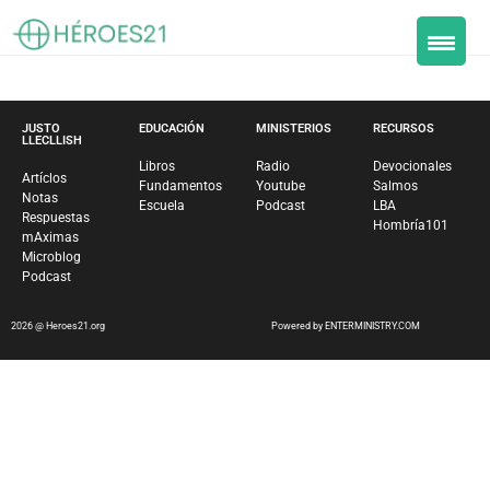
JUSTO
EDUCACIÓN
MINISTERIOS
RECURSOS
LLECLLISH
Libros
Radio
Devocionales
Artíclos
Fundamentos
Youtube
Salmos
Notas
Escuela
Podcast
LBA
Respuestas
Hombría101
mAximas
Microblog
Podcast
2026 @ Heroes21.org
Powered by ENTERMINISTRY.COM