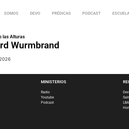
SOMOS
DEVO
PRÉDICAS
PODCAST
ESCUEL
 las Alturas
ard Wurmbrand
 2026
MINISTERIOS
RE
Radio
Dev
Youtube
Sal
Podcast
LBA
Hom