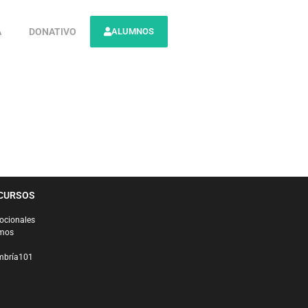
A
DONATIVO
ALUMNOS
CURSOS
ocionales
mos
bría101