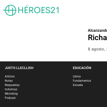
Alcanzando
Rich
8 agosto,
JUSTO LLECLLISH
EDUCACIÓN
Artíclos
Libros
Notas
Fundamentos
Respuestas
Escuela
mAximas
Microblog
Podcast