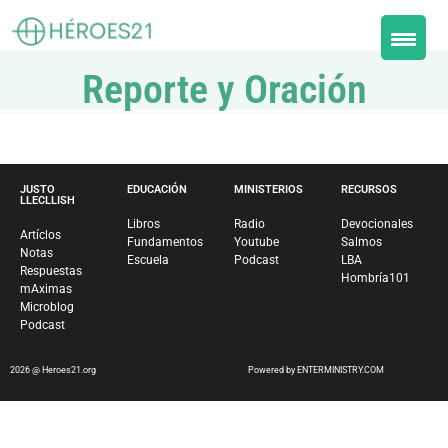
Reporte y Oración
JUSTO
EDUCACIÓN
MINISTERIOS
RECURSOS
LLECLLISH
Libros
Radio
Devocionales
Artíclos
Fundamentos
Youtube
Salmos
Notas
Escuela
Podcast
LBA
Respuestas
Hombría101
mAximas
Microblog
Podcast
2026 @ Heroes21.org
Powered by ENTERMINISTRY.COM