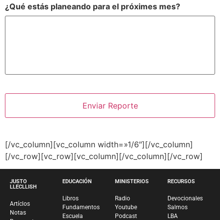
¿Qué estás planeando para el próximes mes?
[/vc_column][vc_column width=»1/6″][/vc_column]
[/vc_row][vc_row][vc_column][/vc_column][/vc_row]
JUSTO
EDUCACIÓN
MINISTERIOS
RECURSOS
LLECLLISH
Libros
Radio
Devocionales
Artíclos
Fundamentos
Youtube
Salmos
Notas
Escuela
Podcast
LBA